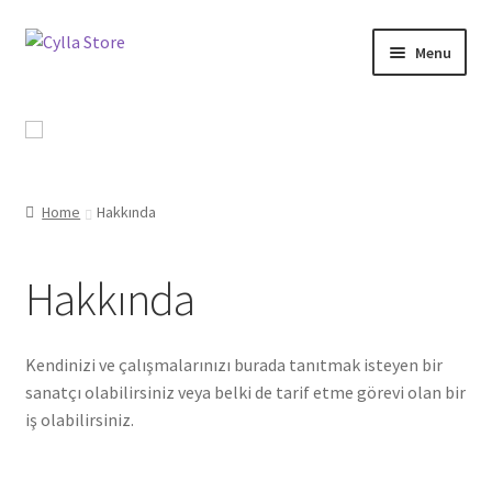
Skip
Skip
Menu
to
to
navigation
content
Shop
Promotional Products
Home
Hakkında
Catalog
Campaigns
Hakkında
About Us
Kendinizi ve çalışmalarınızı burada tanıtmak isteyen bir
sanatçı olabilirsiniz veya belki de tarif etme görevi olan bir
Contact Us
iş olabilirsiniz.